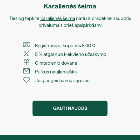
Karalienės šeima
Tiesiog tapkite
Karalienės šeima
nariu ir pradėkite naudotis
privalumais prieš apsipirkdami
Registracijos kuponas 8,00 €
5 % atgal nuo kiekvieno užsakymo
Gimtadienio dovana
Puikus naujienlaiškis
Jūsų pageidavimų sąrašas
GAUTI NAUDOS