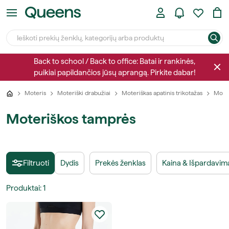
Back to school / Back to office: Batai ir rankinės,
puikiai papildančios jūsų aprangą. Pirkite dabar!
Moteris
Moteriški drabužiai
Moteriškas apatinis trikotažas
Moter
Moteriškos tamprės
Filtruoti
Dydis
Prekės ženklas
Kaina & Išpardavim
Produktai
:
1