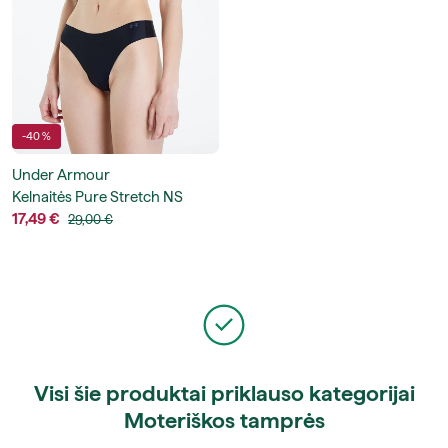
-40 %
Under Armour
Kelnaitės Pure Stretch NS
Thong
17,49 €
29,00 €
Visi šie produktai priklauso kategorijai
Moteriškos tamprės